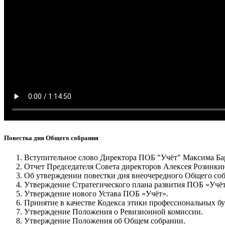
Повестка дня Общего собрания
Вступительное слово Директора ПОБ "Учёт" Максима Б
Отчет Председателя Совета директоров Алексея Розинкин
Об утверждении повестки дня внеочередного Общего соб
Утверждение Стратегического плана развития ПОБ «Учёт
Утверждение нового Устава ПОБ «Учёт».
Принятие в качестве Кодекса этики профессиональных б
Утверждение Положения о Ревизионной комиссии.
Утверждение Положения об Общем собрании.