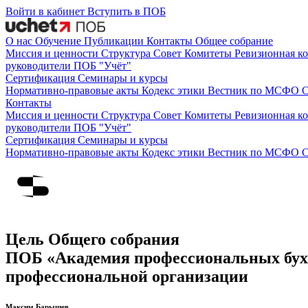
Войти в кабинет
Вступить в ПОБ
О нас
Обучение
Публикации
Контакты
Общее собрание
Миссия и ценности
Структура
Совет
Комитеты
Ревизионная к
руководители ПОБ "Учёт"
Сертификация
Семинары и курсы
Нормативно-правовые акты
Кодекс этики
Вестник по МСФО
С
Контакты
Миссия и ценности
Структура
Совет
Комитеты
Ревизионная к
руководители ПОБ "Учёт"
Сертификация
Семинары и курсы
Нормативно-правовые акты
Кодекс этики
Вестник по МСФО
С
Цель Общего собрания
ПОБ «Академия профессиональных бухг
профессиональной организации
Максим Барышев