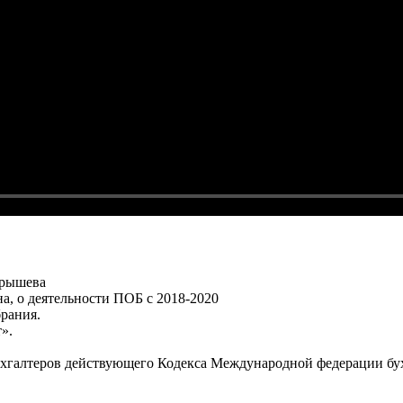
арышева
а, о деятельности ПОБ с 2018-2020
рания.
».
ухгалтеров действующего Кодекса Международной федерации бу