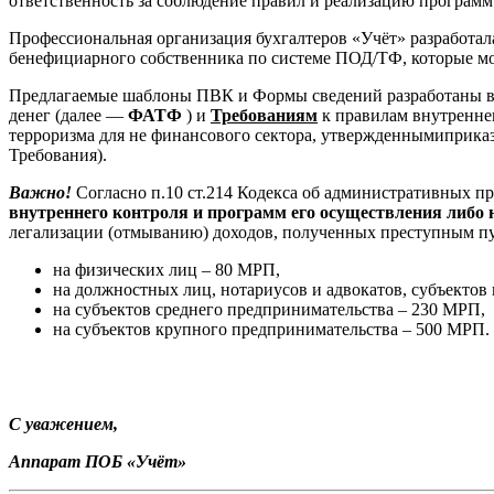
ответственность за соблюдение правил и реализацию программ
Профессиональная организация бухгалтеров «Учёт» разработал
бенефициарного собственника по системе ПОД/ТФ, которые мо
Предлагаемые шаблоны ПВК и Формы сведений разработаны в
денег (далее —
ФАТФ
) и
Требованиям
к правилам внутренне
терроризма для не финансового сектора, утвержденнымиприказ
Требования).
Важно!
Согласно п.10 ст.214 Кодекса об административных 
внутреннего контроля и программ его осуществления либо 
легализации (отмыванию) доходов, полученных преступным пу
на физических лиц – 80 МРП,
на должностных лиц, нотариусов и адвокатов, субъектов
на субъектов среднего предпринимательства – 230 МРП,
на субъектов крупного предпринимательства – 500 МРП.
С уважением,
Аппарат ПОБ «Учёт»