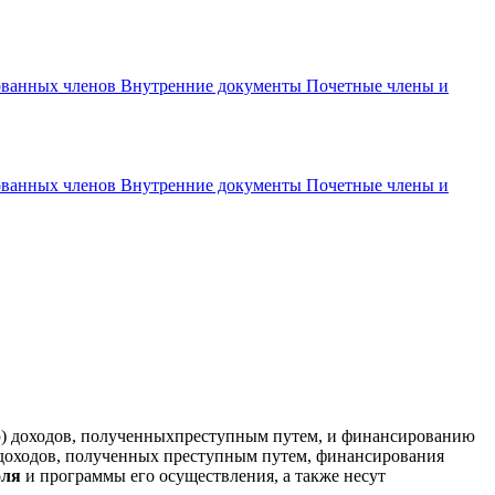
рованных членов
Внутренние документы
Почетные члены и
рованных членов
Внутренние документы
Почетные члены и
ию) доходов, полученныхпреступным путем, и финансированию
 доходов, полученных преступным путем, финансирования
оля
и программы его осуществления, а также несут