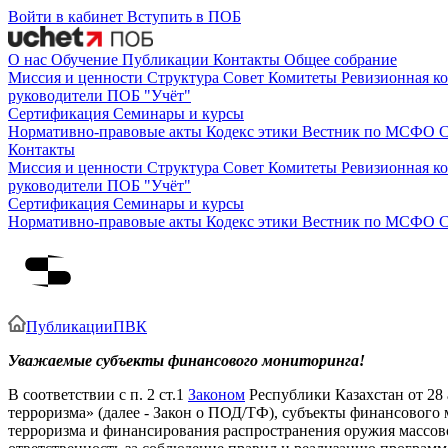
Войти в кабинет
Вступить в ПОБ
О нас
Обучение
Публикации
Контакты
Общее собрание
Миссия и ценности
Структура
Совет
Комитеты
Ревизионная к
руководители ПОБ "Учёт"
Сертификация
Семинары и курсы
Нормативно-правовые акты
Кодекс этики
Вестник по МСФО
С
Контакты
Миссия и ценности
Структура
Совет
Комитеты
Ревизионная к
руководители ПОБ "Учёт"
Сертификация
Семинары и курсы
Нормативно-правовые акты
Кодекс этики
Вестник по МСФО
С
Публикации
ПВК
Уважаемые субъекты финансового мониторинга!
В соответствии с п. 2 ст.1
Законом
Республики Казахстан от 28
терроризма» (далее - Закон о ПОД/ТФ), субъекты финансовог
терроризма и финансирования распространения оружия массо