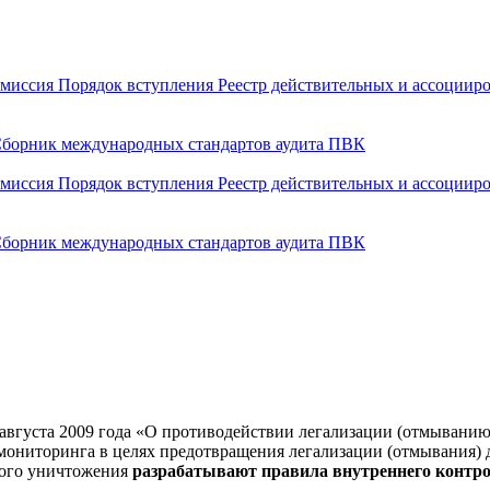
омиссия
Порядок вступления
Реестр действительных и ассоции
борник международных стандартов аудита
ПВК
омиссия
Порядок вступления
Реестр действительных и ассоции
борник международных стандартов аудита
ПВК
 августа 2009 года «О противодействии легализации (отмыван
о мониторинга в целях предотвращения легализации (отмывания)
вого уничтожения
разрабатывают правила внутреннего контр