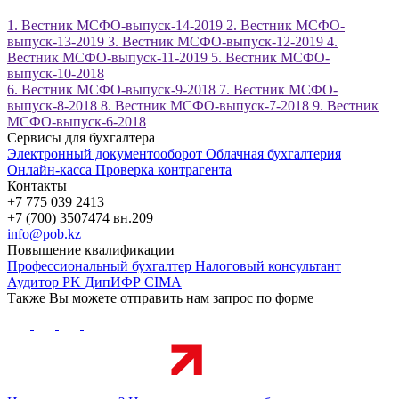
1. Вестник МСФО-выпуск-14-2019
2. Вестник МСФО-
выпуск-13-2019
3. Вестник МСФО-выпуск-12-2019
4.
Вестник МСФО-выпуск-11-2019
5. Вестник МСФО-
выпуск-10-2018
6. Вестник МСФО-выпуск-9-2018
7. Вестник МСФО-
выпуск-8-2018
8. Вестник МСФО-выпуск-7-2018
9. Вестник
МСФО-выпуск-6-2018
Сервисы для бухгалтера
Электронный документооборот
Облачная бухгалтерия
Онлайн-касса
Проверка контрагента
Контакты
+7 775 039 2413
+7 (700) 3507474 вн.209
info@pob.kz
Повышение квалификации
Профессиональный бухгалтер
Налоговый консультант
Аудитор PK
ДипИФР
CIMA
Также Вы можете отправить нам запрос по форме